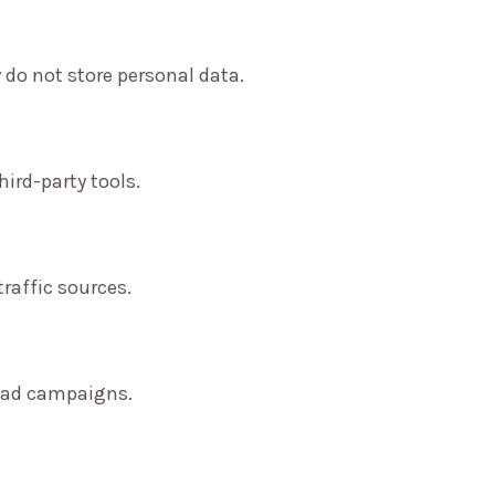
 do not store personal data.
ird-party tools.
traffic sources.
f ad campaigns.