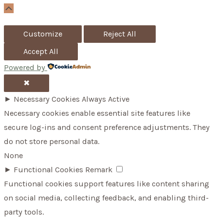
r
Scroll
Up
:
Customize
Reject All
Accept All
Powered by
✖
►
Necessary Cookies
Always Active
Necessary cookies enable essential site features like
secure log-ins and consent preference adjustments. They
do not store personal data.
None
►
Functional Cookies
Remark
Functional cookies support features like content sharing
on social media, collecting feedback, and enabling third-
party tools.