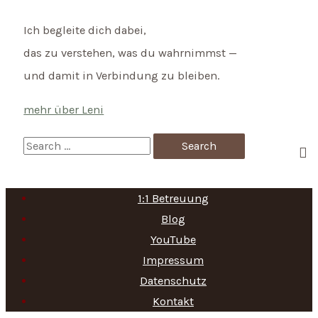
Ich begleite dich dabei,
das zu verstehen, was du wahrnimmst —
und damit in Verbindung zu bleiben.
mehr über Leni
S
e
a
1:1 Betreuung
r
Blog
c
YouTube
h
Impressum
f
Datenschutz
Kontakt
o