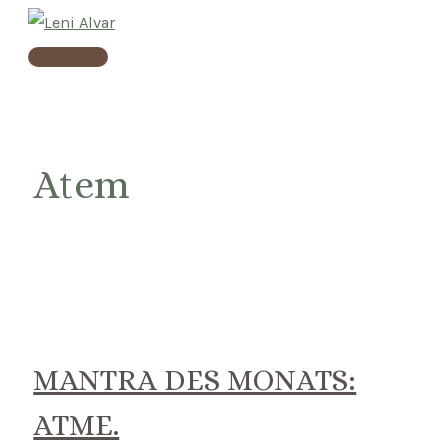
Skip
to
Main
content
Menu
Atem
MANTRA DES MONATS:
ATME.