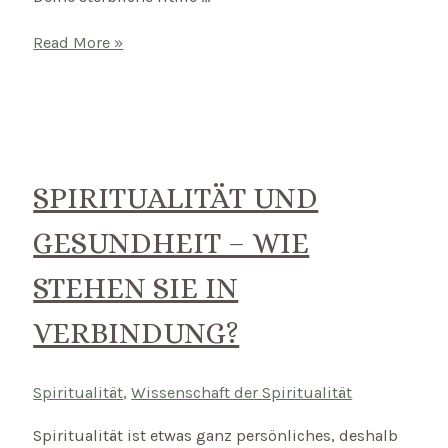
Mantra
Read More »
des
Monats:
Ich
bin
nicht
SPIRITUALITÄT UND
mein
GESUNDHEIT – WIE
Körper,
mein
STEHEN SIE IN
Geist
VERBINDUNG?
oder
meine
Emotionen
Spiritualität
,
Wissenschaft der Spiritualität
Spiritualität ist etwas ganz persönliches, deshalb