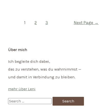
des
Monats:
Wenn
Seitennummerierung
1
2
3
Next Page
→
du
der
erkennst,
Beiträge
dass
es
Über mich
keinen
Mangel
Ich begleite dich dabei,
gibt,
das zu verstehen, was du wahrnimmst —
gehört
und damit in Verbindung zu bleiben.
dir
die
mehr über Leni
ganze
S
Welt.
e