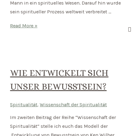
Mann in ein spirituelles Wesen. Darauf hin wurde
sein spiritueller Prozess weltweit verbreitet …
Mantra
Read More »
des
Monats:
Aum
Mani
Padme
WIE ENTWICKELT SICH
Hum
UNSER BEWUSSTSEIN?
Spiritualität
,
Wissenschaft der Spiritualität
Im zweiten Beitrag der Reihe “Wissenschaft der
Spiritualität” stelle ich euch das Modell der
Entwicklung von Bewusstsein von Ken Wilber,