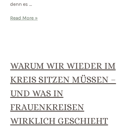
denn es …
Spirituelle
Read More »
Selbstermächtigung:
Deine
spirituelle
Wahrheit
finden
WARUM WIR WIEDER IM
–
KREIS SITZEN MÜSSEN –
jenseits
von
UND WAS IN
äußeren
FRAUENKREISEN
Autoritäten
WIRKLICH GESCHIEHT