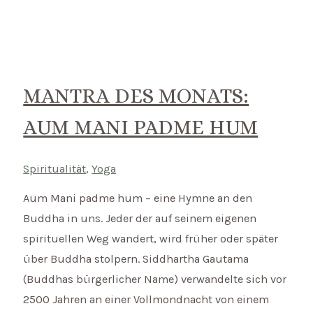
des
Monats:
Du
bist
nicht
MANTRA DES MONATS:
im
AUM MANI PADME HUM
Universum,
du
bist
Spiritualität
,
Yoga
das
Aum Mani padme hum – eine Hymne an den
Universum.
Buddha in uns. Jeder der auf seinem eigenen
spirituellen Weg wandert, wird früher oder später
über Buddha stolpern. Siddhartha Gautama
(Buddhas bürgerlicher Name) verwandelte sich vor
2500 Jahren an einer Vollmondnacht von einem