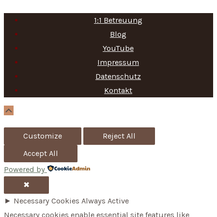
a
1:1 Betreuung
r
Blog
c
YouTube
h
Impressum
f
Datenschutz
Kontakt
o
r
Scroll
Up
:
Customize
Reject All
Accept All
Powered by
✖
►
Necessary Cookies
Always Active
Necessary cookies enable essential site features like