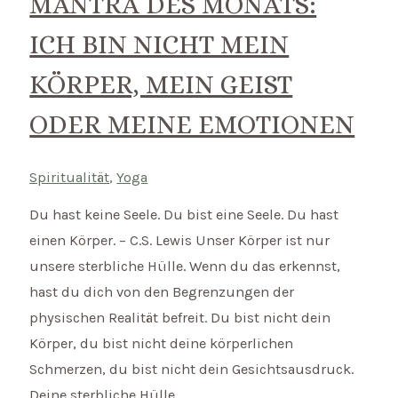
MANTRA DES MONATS:
müssen
ICH BIN NICHT MEIN
–
und
KÖRPER, MEIN GEIST
was
ODER MEINE EMOTIONEN
in
Frauenkreisen
wirklich
Spiritualität
,
Yoga
geschieht
Du hast keine Seele. Du bist eine Seele. Du hast
einen Körper. – C.S. Lewis Unser Körper ist nur
unsere sterbliche Hülle. Wenn du das erkennst,
hast du dich von den Begrenzungen der
physischen Realität befreit. Du bist nicht dein
Körper, du bist nicht deine körperlichen
Schmerzen, du bist nicht dein Gesichtsausdruck.
Deine sterbliche Hülle …