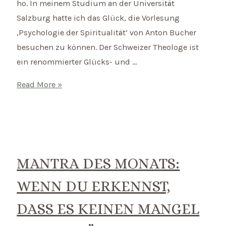
ho. In meinem Studium an der Universität
führt
Salzburg hatte ich das Glück, die Vorlesung
uns
‚Psychologie der Spiritualität‘ von Anton Bucher
tiefer
besuchen zu können. Der Schweizer Theologe ist
hinein.
ein renommierter Glücks- und …
Was
Read More »
ist
Spiritualität?
MANTRA DES MONATS:
WENN DU ERKENNST,
DASS ES KEINEN MANGEL