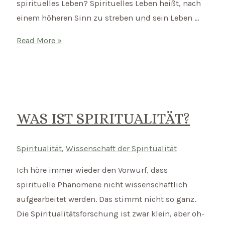
spirituelles Leben? Spirituelles Leben heißt, nach
einem höheren Sinn zu streben und sein Leben …
Mantra
Read More »
des
Monats:
Das
spirituelle
Leben
WAS IST SPIRITUALITÄT?
entfernt
uns
Spiritualität
,
Wissenschaft der Spiritualität
nicht
Ich höre immer wieder den Vorwurf, dass
von
spirituelle Phänomene nicht wissenschaftlich
der
aufgearbeitet werden. Das stimmt nicht so ganz.
Welt,
Die Spiritualitätsforschung ist zwar klein, aber oh-
sondern