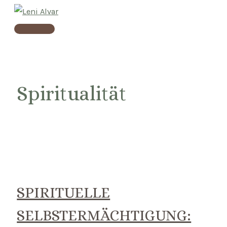
Skip
to
Main
content
Menu
Spiritualität
SPIRITUELLE
SELBSTERMÄCHTIGUNG: