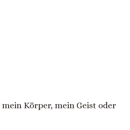
t mein Körper, mein Geist oder