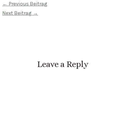
Beitragsnavigation
←
Previous Beitrag
Next Beitrag
→
Leave a Reply