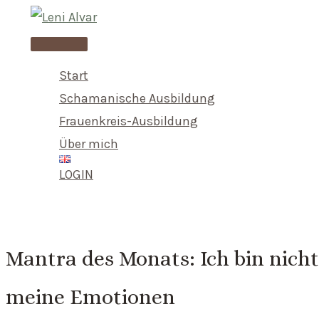
Skip
to
Main
content
Menu
Start
Schamanische Ausbildung
Frauenkreis-Ausbildung
Über mich
LOGIN
Mantra des Monats: Ich bin nich
meine Emotionen