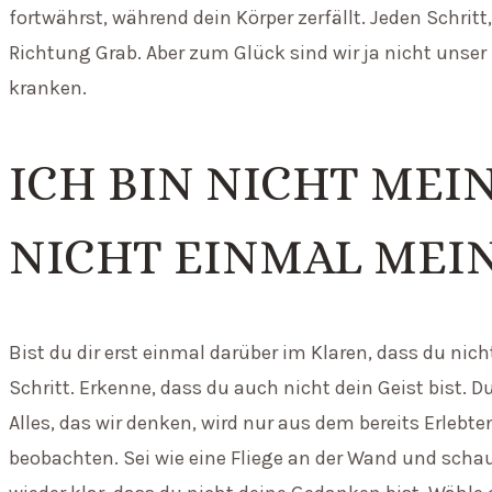
fortwährst, während dein Körper zerfällt. Jeden Schritt
Richtung Grab. Aber zum Glück sind wir ja nicht unser
kranken.
ICH BIN NICHT MEIN
NICHT EINMAL MEIN
Bist du dir erst einmal darüber im Klaren, dass du nic
Schritt. Erkenne, dass du auch nicht dein Geist bist. 
Alles, das wir denken, wird nur aus dem bereits Erleb
beobachten. Sei wie eine Fliege an der Wand und scha