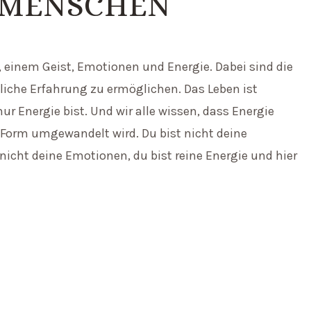
S MENSCHEN
 einem Geist, Emotionen und Energie. Dabei sind die
ltliche Erfahrung zu ermöglichen. Das Leben ist
r Energie bist. Und wir alle wissen, dass Energie
 Form umgewandelt wird. Du bist nicht deine
 nicht deine Emotionen, du bist reine Energie und hier