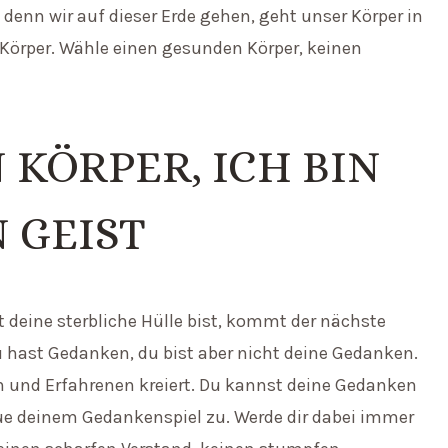
, denn wir auf dieser Erde gehen, geht unser Körper in
 Körper. Wähle einen gesunden Körper, keinen
 KÖRPER, ICH BIN
 GEIST
ht deine sterbliche Hülle bist, kommt der nächste
Du hast Gedanken, du bist aber nicht deine Gedanken.
ten und Erfahrenen kreiert. Du kannst deine Gedanken
ue deinem Gedankenspiel zu. Werde dir dabei immer