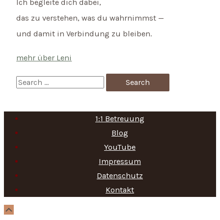
Ich begleite dich dabei,
das zu verstehen, was du wahrnimmst —
und damit in Verbindung zu bleiben.
mehr über Leni
S
e
a
1:1 Betreuung
r
Blog
c
YouTube
h
Impressum
f
Datenschutz
Kontakt
o
r
Scroll
Up