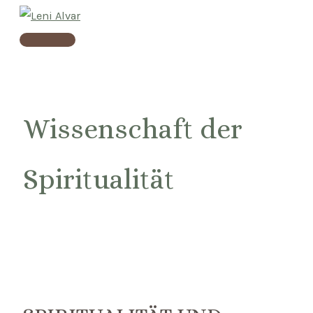
Skip
to
Main
content
Menu
Wissenschaft der
Spiritualität