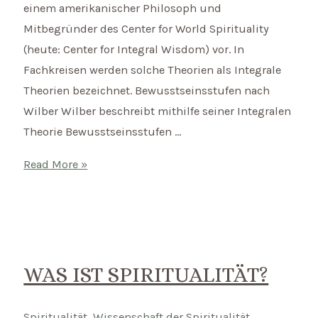
einem amerikanischer Philosoph und
Mitbegründer des Center for World Spirituality
(heute: Center for Integral Wisdom) vor. In
Fachkreisen werden solche Theorien als Integrale
Theorien bezeichnet. Bewusstseinsstufen nach
Wilber Wilber beschreibt mithilfe seiner Integralen
Theorie Bewusstseinsstufen …
Wie
Read More »
entwickelt
sich
unser
Bewusstsein?
WAS IST SPIRITUALITÄT?
Spiritualität
,
Wissenschaft der Spiritualität