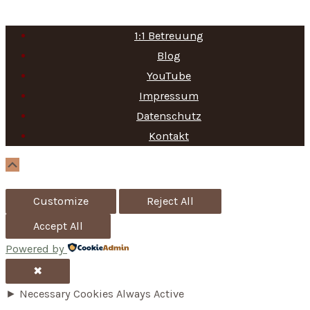
e
a
1:1 Betreuung
r
Blog
c
YouTube
h
Impressum
f
Datenschutz
Kontakt
o
r
Scroll
Up
:
Customize
Reject All
Accept All
Powered by
✖
►
Necessary Cookies
Always Active