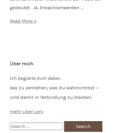
gedeutet. Ja, Erwachsenwerden …
Spirituelle
Read More »
Erziehung
–
die
Zukunft
unserer
Über mich
Kinder?
Ich begleite dich dabei,
das zu verstehen, was du wahrnimmst —
und damit in Verbindung zu bleiben.
mehr über Leni
S