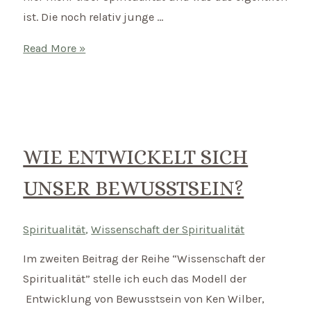
ist. Die noch relativ junge …
Spiritualität
Read More »
und
Gesundheit
–
Wie
stehen
WIE ENTWICKELT SICH
sie
UNSER BEWUSSTSEIN?
in
Verbindung?
Spiritualität
,
Wissenschaft der Spiritualität
Im zweiten Beitrag der Reihe “Wissenschaft der
Spiritualität” stelle ich euch das Modell der
Entwicklung von Bewusstsein von Ken Wilber,