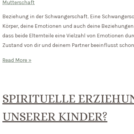
Mutterschaft
Beziehung in der Schwangerschaft. Eine Schwangerscha
Körper, deine Emotionen und auch deine Beziehungen 
dass beide Elternteile eine Vielzahl von Emotionen du
Zustand von dir und deinem Partner beeinflusst schon
Beziehung
Read More »
in
der
Schwangerschaft
SPIRITUELLE ERZIEHU
–
Wie
UNSERER KINDER?
kann
ich