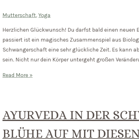
Trimester
Mutterschaft
,
Yoga
Herzlichen Glückwunsch! Du darfst bald einen neuen 
passiert ist ein magisches Zusammenspiel aus Biologie 
Schwangerschaft eine sehr glückliche Zeit. Es kann a
sein. Nicht nur dein Körper untergeht großen Verände
Yoga
Read More »
in
der
Schwangerschaft
AYURVEDA IN DER SC
–
das
BLÜHE AUF MIT DIESE
erste