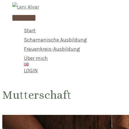
Skip
to
Main
content
Menu
Start
Schamanische Ausbildung
Frauenkreis-Ausbildung
Über mich
LOGIN
Mutterschaft