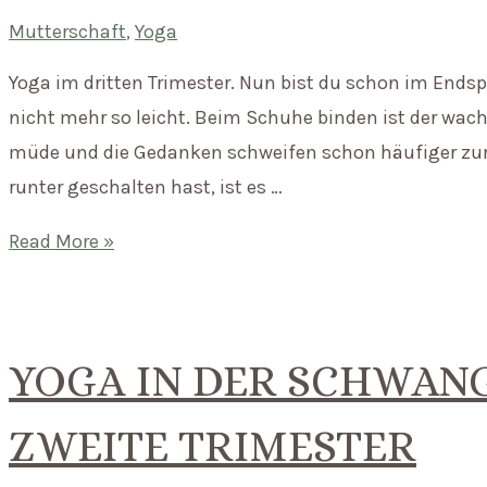
Mutterschaft
,
Yoga
Yoga im dritten Trimester. Nun bist du schon im Ends
nicht mehr so leicht. Beim Schuhe binden ist der wach
müde und die Gedanken schweifen schon häufiger zur 
runter geschalten hast, ist es …
Yoga
Read More »
in
der
Schwangerschaft
YOGA IN DER SCHWAN
–
das
ZWEITE TRIMESTER
dritte
Trimester