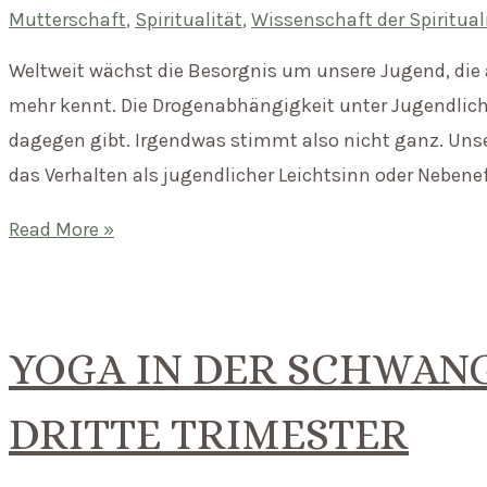
mit
Mutterschaft
,
Spiritualität
,
Wissenschaft der Spiritual
den
Weltweit wächst die Besorgnis um unsere Jugend, die 
Veränderungen
mehr kennt. Die Drogenabhängigkeit unter Jugendlic
umgehen?
dagegen gibt. Irgendwas stimmt also nicht ganz. Unsere
das Verhalten als jugendlicher Leichtsinn oder Nebene
Spirituelle
Read More »
Erziehung
–
die
YOGA IN DER SCHWAN
Zukunft
unserer
DRITTE TRIMESTER
Kinder?