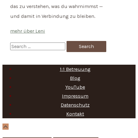
das zu verstehen, was du wahrnimmst —
und damit in Verbindung zu bleiben.
mehr über Leni
S
e
a
1:1 Betreuung
r
Blog
c
YouTube
h
Impressum
f
Datenschutz
Kontakt
o
r
Scroll
Up
: