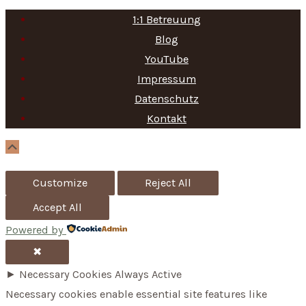
a
1:1 Betreuung
r
Blog
c
YouTube
h
Impressum
f
Datenschutz
Kontakt
o
r
Scroll
Up
:
Customize
Reject All
Accept All
Powered by
✖
►
Necessary Cookies
Always Active
Necessary cookies enable essential site features like