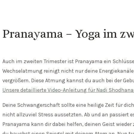
Pranayama – Yoga im zw
Auch im zweiten Trimester ist Pranayama ein Schlüsse
Wechselatmung reinigt nicht nur deine Energiekanäle
vergrößern. Diese Atmung kannst du auch bei der Geb
Unsere detaillierte Video-Anleitung für Nadi Shodhana 
Deine Schwangerschaft sollte eine heilige Zeit für dich
nicht allzuviel Stress aussetzten. Ab und an passiert e
Pranayama kann dir dabei helfen, deinen Geist wieder z
du hauchst einen Spiegel mit deinem Atem an. Nun tu