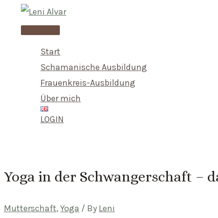
Skip
to
Main
content
Menu
Start
Schamanische Ausbildung
Frauenkreis-Ausbildung
Über mich
LOGIN
Yoga in der Schwangerschaft – d
Mutterschaft
,
Yoga
/ By
Leni