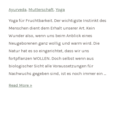
Ayurveda
,
Mutterschaft
,
Yoga
Yoga für Fruchtbarkeit. Der wichtigste Instinkt des
Menschen dient dem Erhalt unserer Art. Kein
Wunder also, wenn uns beim Anblick eines
Neugeborenen ganz wollig und warm wird. Die
Natur hat es so eingerichtet, dass wir uns
fortpflanzen WOLLEN. Doch selbst wenn aus
biologischer Sicht alle Voraussetzungen für
Nachwuchs gegeben sind, ist es noch immer ein …
Ayurveda
Read More »
und
Yoga
für
Fruchtbarkeit