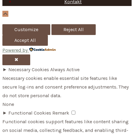
Kontakt
o
r
Scroll
Up
:
Customize
Reject All
Accept All
Powered by
✖
►
Necessary Cookies
Always Active
Necessary cookies enable essential site features like
secure log-ins and consent preference adjustments. They
do not store personal data.
None
►
Functional Cookies
Remark
Functional cookies support features like content sharing
on social media, collecting feedback, and enabling third-