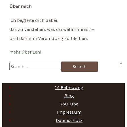
Über mich
Ich begleite dich dabei,
das zu verstehen, was du wahrnimmst —
und damit in Verbindung zu bleiben.
mehr über Leni
S
e
a
1:1 Betreuung
r
Blog
c
YouTube
h
Impressum
f
Datenschutz