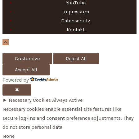
c
YouTube
h
Impressum
f
Datenschutz
Kontakt
o
r
Scroll
Up
:
Customize
Reject All
Accept All
Powered by
✖
►
Necessary Cookies
Always Active
Necessary cookies enable essential site features like
secure log-ins and consent preference adjustments. They
do not store personal data.
None