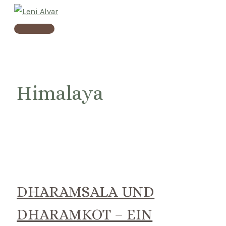
Skip
to
Main
content
Menu
Himalaya
DHARAMSALA UND
DHARAMKOT – EIN