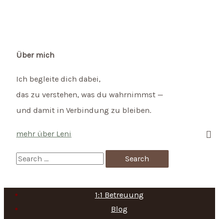
Dharamkot
–
ein
schönes
Über mich
Fleckchen
Ich begleite dich dabei,
im
das zu verstehen, was du wahrnimmst —
Himalaya
und damit in Verbindung zu bleiben.
mehr über Leni
S
e
a
1:1 Betreuung
r
Blog