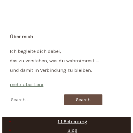
Über mich
Ich begleite dich dabei,
das zu verstehen, was du wahrnimmst —
und damit in Verbindung zu bleiben.
mehr über Leni
S
e
a
1:1 Betreuung
r
Blog