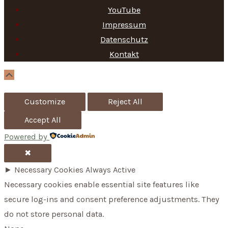
c
YouTube
h
Impressum
f
Datenschutz
Kontakt
o
r
Scroll
Up
:
Customize
Reject All
Accept All
Powered by
✖
►
Necessary Cookies
Always Active
Necessary cookies enable essential site features like
secure log-ins and consent preference adjustments. They
do not store personal data.