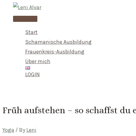
Skip
to
Main
content
Menu
Start
Schamanische Ausbildung
Frauenkreis-Ausbildung
Über mich
LOGIN
Früh aufstehen – so schaffst du
Yoga
/ By
Leni