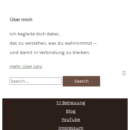
Welche
Wirkung
hat
Über mich
das
Ich begleite dich dabei,
denn
das zu verstehen, was du wahrnimmst —
eigentlich?
und damit in Verbindung zu bleiben.
mehr über Leni
S
e
a
1:1 Betreuung
r
Blog
c
YouTube
h
Impressum