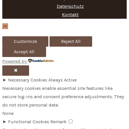
f
Datenschutz
Kontakt
o
r
Scroll
Up
:
Customize
Reject All
Accept All
Powered by
✖
►
Necessary Cookies
Always Active
Necessary cookies enable essential site features like
secure log-ins and consent preference adjustments. They
do not store personal data.
None
►
Functional Cookies
Remark