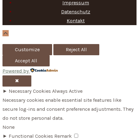
h
Impressum
f
Datenschutz
Kontakt
o
r
Scroll
Up
:
Customize
Reject All
Accept All
Powered by
✖
►
Necessary Cookies
Always Active
Necessary cookies enable essential site features like
secure log-ins and consent preference adjustments. They
do not store personal data.
None
►
Functional Cookies
Remark