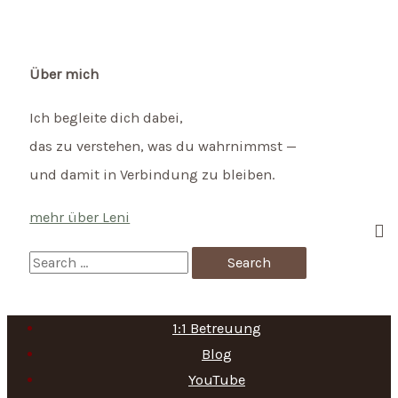
Es
gibt
nichts
Über mich
wichtigeres,
Ich begleite dich dabei,
als
das zu verstehen, was du wahrnimmst —
diesen
und damit in Verbindung zu bleiben.
Moment.
mehr über Leni
S
e
a
1:1 Betreuung
r
Blog
c
YouTube