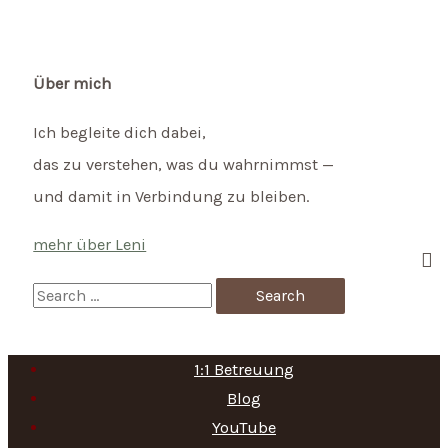
so
kannst
du
Über mich
dein
Ich begleite dich dabei,
Baby
das zu verstehen, was du wahrnimmst —
bei
und damit in Verbindung zu bleiben.
Vollmond
unterstützen
mehr über Leni
S
e
a
1:1 Betreuung
r
Blog
c
YouTube