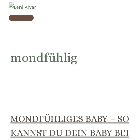
Skip
to
Main
content
Menu
mondfühlig
MONDFÜHLIGES BABY – SO
KANNST DU DEIN BABY BEI