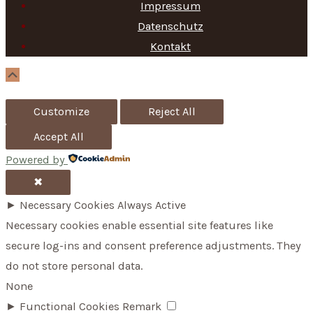
h
Impressum
f
Datenschutz
Kontakt
o
r
Scroll
Up
:
Customize
Reject All
Accept All
Powered by
✖
►
Necessary Cookies
Always Active
Necessary cookies enable essential site features like
secure log-ins and consent preference adjustments. They
do not store personal data.
None
►
Functional Cookies
Remark