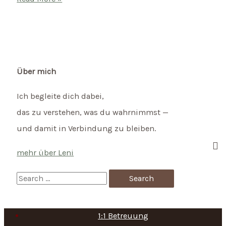
in
der
Schwangerschaft
–
blühe
Über mich
auf
Ich begleite dich dabei,
mit
das zu verstehen, was du wahrnimmst —
diesen
und damit in Verbindung zu bleiben.
ayurvedischen
Tricks
mehr über Leni
S
e
a
1:1 Betreuung
r