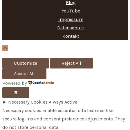
Blog
c
YouTube
h
Impressum
f
Datenschutz
Kontakt
o
r
Scroll
Up
:
Customize
Reject All
Accept All
Powered by
✖
►
Necessary Cookies
Always Active
Necessary cookies enable essential site features like
secure log-ins and consent preference adjustments. They
do not store personal data.