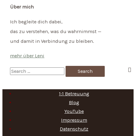
Über mich
Ich begleite dich dabei,
das zu verstehen, was du wahrnimmst —
und damit in Verbindung zu bleiben.
mehr über Leni
S
e
a
1:1 Betreuung
r
Blog
c
YouTube
h
Impressum
f
Datenschutz