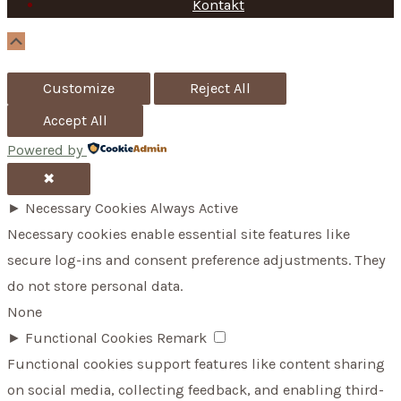
Kontakt
o
r
Scroll
Up
:
Customize
Reject All
Accept All
Powered by
✖
►
Necessary Cookies
Always Active
Necessary cookies enable essential site features like
secure log-ins and consent preference adjustments. They
do not store personal data.
None
►
Functional Cookies
Remark
Functional cookies support features like content sharing
on social media, collecting feedback, and enabling third-