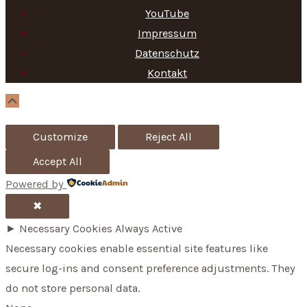
c
YouTube
h
Impressum
f
Datenschutz
Kontakt
o
r
Scroll
Up
:
Customize
Reject All
Accept All
Powered by
✖
►
Necessary Cookies
Always Active
Necessary cookies enable essential site features like
secure log-ins and consent preference adjustments. They
do not store personal data.