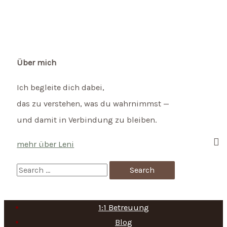
ist
schamanisches
Trommeln?
Über mich
Ich begleite dich dabei,
das zu verstehen, was du wahrnimmst —
und damit in Verbindung zu bleiben.
mehr über Leni
S
e
a
1:1 Betreuung
r
Blog