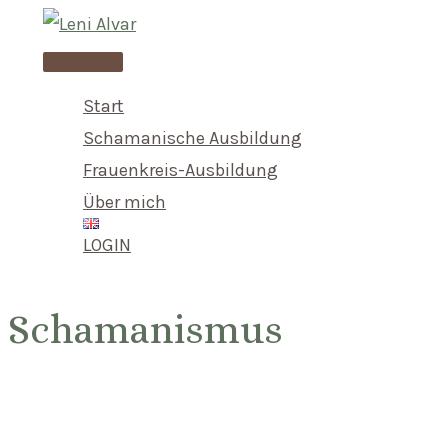
Skip
to
Main
content
Menu
Start
Schamanische Ausbildung
Frauenkreis-Ausbildung
Über mich
LOGIN
Schamanismus