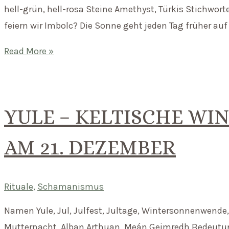
hell-grün, hell-rosa Steine Amethyst, Türkis Stichwo
feiern wir Imbolc? Die Sonne geht jeden Tag früher auf
Imbolc
Read More »
–
Keltisches
Lichterfest
YULE – KELTISCHE W
am
2.
AM 21. DEZEMBER
Februar
Rituale
,
Schamanismus
Namen Yule, Jul, Julfest, Jultage, Wintersonnenwende
Mutternacht, Alban Arthuan, Meán Geimredh Bedeutun