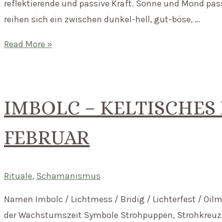
reflektierende und passive Kraft. Sonne und Mond pass
reihen sich ein zwischen dunkel-hell, gut-böse, …
Vollmond
Read More »
Ritual
–
So
IMBOLC – KELTISCHES 
feierst
du
FEBRUAR
die
reflektierende
Kraft
Rituale
,
Schamanismus
des
Namen Imbolc / Lichtmess / Bridig / Lichterfest / Oi
Mondes
der Wachstumszeit Symbole Strohpuppen, Strohkreuz (Br