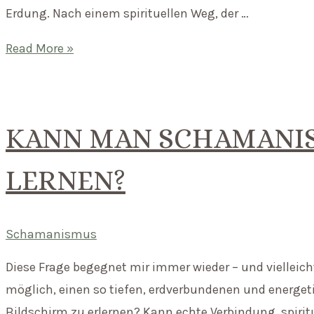
Erdung. Nach einem spirituellen Weg, der …
Rituale
Read More »
im
Alltag:
Wie
KANN MAN SCHAMANI
schamanische
Praxis
LERNEN?
dein
Leben
verändert
Schamanismus
–
Diese Frage begegnet mir immer wieder – und vielleicht 
auch
möglich, einen so tiefen, erdverbundenen und energe
wenn
Bildschirm zu erlernen? Kann echte Verbindung, spirit