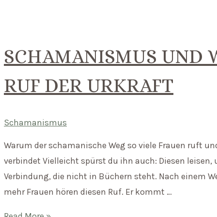
Kraft
der
weiblichen
SCHAMANISMUS UND W
Archetypen
–
RUF DER URKRAFT
Wie
uralte
Seelenbilder
Schamanismus
unser
Warum der schamanische Weg so viele Frauen ruft und 
Leben
verbindet Vielleicht spürst du ihn auch: Diesen leisen
prägen
Verbindung, die nicht in Büchern steht. Nach einem We
mehr Frauen hören diesen Ruf. Er kommt …
Schamanismus
Read More »