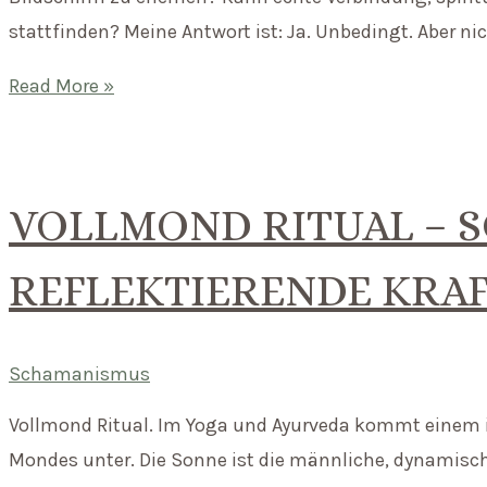
du
stattfinden? Meine Antwort ist: Ja. Unbedingt. Aber nic
wenig
Zeit
Kann
Read More »
hast
man
Schamanismus
online
VOLLMOND RITUAL – SO
lernen?
REFLEKTIERENDE KRA
Schamanismus
Vollmond Ritual. Im Yoga und Ayurveda kommt einem 
Mondes unter. Die Sonne ist die männliche, dynamische