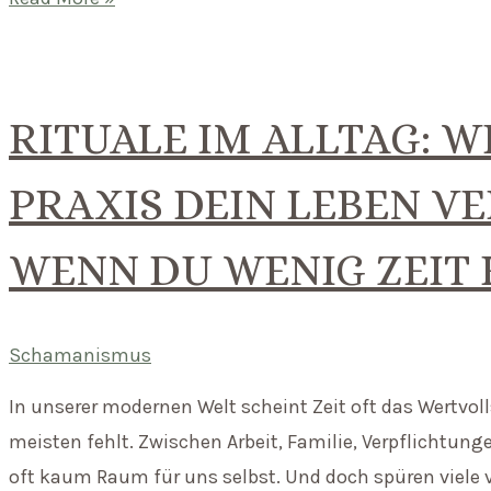
und
Weiblichkeit
–
RITUALE IM ALLTAG: 
Der
Ruf
PRAXIS DEIN LEBEN V
der
Urkraft
WENN DU WENIG ZEIT
Schamanismus
In unserer modernen Welt scheint Zeit oft das Wertvoll
meisten fehlt. Zwischen Arbeit, Familie, Verpflichtu
oft kaum Raum für uns selbst. Und doch spüren viele