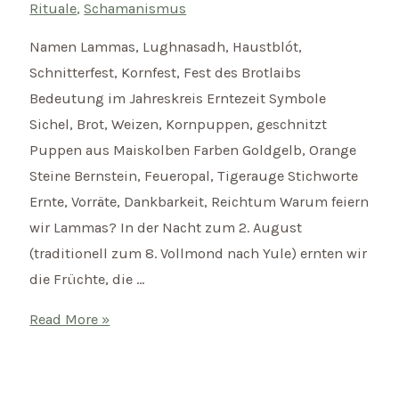
Rituale
,
Schamanismus
Namen Lammas, Lughnasadh, Haustblót,
Schnitterfest, Kornfest, Fest des Brotlaibs
Bedeutung im Jahreskreis Erntezeit Symbole
Sichel, Brot, Weizen, Kornpuppen, geschnitzt
Puppen aus Maiskolben Farben Goldgelb, Orange
Steine Bernstein, Feueropal, Tigerauge Stichworte
Ernte, Vorräte, Dankbarkeit, Reichtum Warum feiern
wir Lammas? In der Nacht zum 2. August
(traditionell zum 8. Vollmond nach Yule) ernten wir
die Früchte, die …
Lammas
Read More »
–
Keltisches
Erntefest