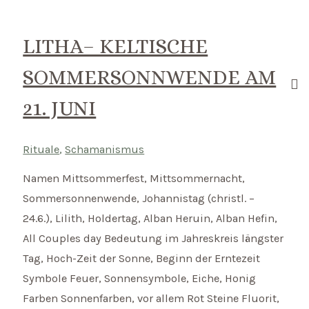
am
2.
LITHA– KELTISCHE
August
SOMMERSONNWENDE AM
21. JUNI
Rituale
,
Schamanismus
Namen Mittsommerfest, Mittsommernacht,
Sommersonnenwende, Johannistag (christl. –
24.6.), Lilith, Holdertag, Alban Heruin, Alban Hefin,
All Couples day Bedeutung im Jahreskreis längster
Tag, Hoch-Zeit der Sonne, Beginn der Erntezeit
Symbole Feuer, Sonnensymbole, Eiche, Honig
Farben Sonnenfarben, vor allem Rot Steine Fluorit,