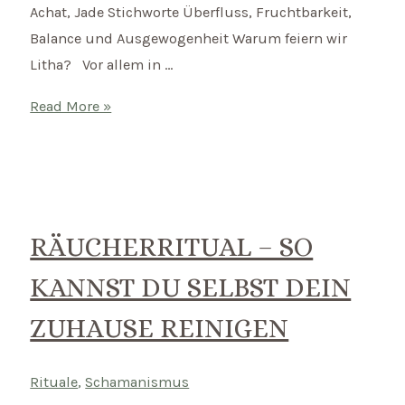
Achat, Jade Stichworte Überfluss, Fruchtbarkeit,
Balance und Ausgewogenheit Warum feiern wir
Litha? Vor allem in …
Litha–
Read More »
Keltische
Sommersonnwende
am
21.
Juni
RÄUCHERRITUAL – SO
KANNST DU SELBST DEIN
ZUHAUSE REINIGEN
Rituale
,
Schamanismus