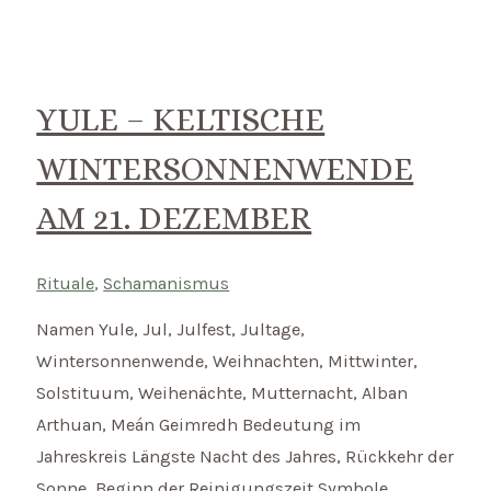
Keltisches
Lichterfest
am
2.
YULE – KELTISCHE
Februar
WINTERSONNENWENDE
AM 21. DEZEMBER
Rituale
,
Schamanismus
Namen Yule, Jul, Julfest, Jultage,
Wintersonnenwende, Weihnachten, Mittwinter,
Solstituum, Weihenächte, Mutternacht, Alban
Arthuan, Meán Geimredh Bedeutung im
Jahreskreis Längste Nacht des Jahres, Rückkehr der
Sonne, Beginn der Reinigungszeit Symbole