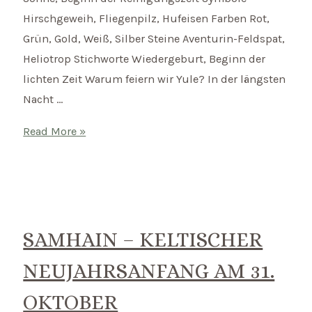
Hirschgeweih, Fliegenpilz, Hufeisen Farben Rot,
Grün, Gold, Weiß, Silber Steine Aventurin-Feldspat,
Heliotrop Stichworte Wiedergeburt, Beginn der
lichten Zeit Warum feiern wir Yule? In der längsten
Nacht …
Yule
Read More »
–
Keltische
Wintersonnenwende
am
21.
SAMHAIN – KELTISCHER
Dezember
NEUJAHRSANFANG AM 31.
OKTOBER