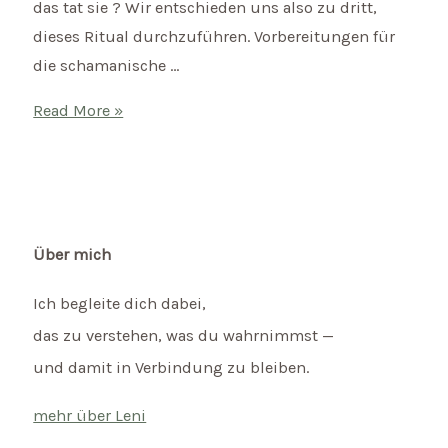
das tat sie ? Wir entschieden uns also zu dritt,
dieses Ritual durchzuführen. Vorbereitungen für
die schamanische …
Schamanische
Read More »
Hochzeit
von
Doris
&
Rainer
Über mich
Ich begleite dich dabei,
das zu verstehen, was du wahrnimmst —
und damit in Verbindung zu bleiben.
mehr über Leni