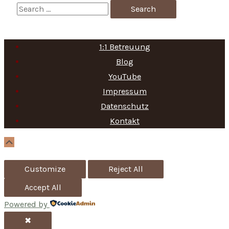
S
e
a
1:1 Betreuung
r
Blog
c
YouTube
h
Impressum
f
Datenschutz
Kontakt
o
r
Scroll
Up
:
Customize
Reject All
Accept All
Powered by
✖