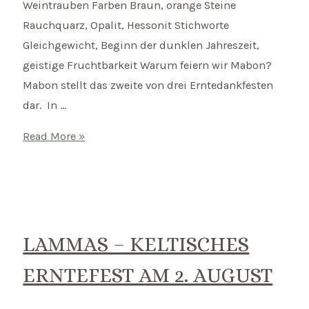
Weintrauben Farben Braun, orange Steine
Rauchquarz, Opalit, Hessonit Stichworte
Gleichgewicht, Beginn der dunklen Jahreszeit,
geistige Fruchtbarkeit Warum feiern wir Mabon?
Mabon stellt das zweite von drei Erntedankfesten
dar. In …
Mabon
Read More »
–
Keltische
Herbst-
Tagundnachtgleiche
am
LAMMAS – KELTISCHES
23.
ERNTEFEST AM 2. AUGUST
September