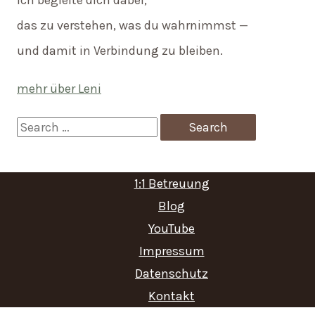
Ich begleite dich dabei,
das zu verstehen, was du wahrnimmst —
und damit in Verbindung zu bleiben.
mehr über Leni
S
e
a
1:1 Betreuung
r
Blog
c
YouTube
Impressum
h
Datenschutz
f
Kontakt
o