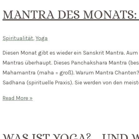
MANTRA DES MONATS:
Spiritualität
,
Yoga
Diesen Monat gibt es wieder ein Sanskrit Mantra. Aum
Mantras überhaupt. Dieses Panchakshara Mantra (best
Mahamantra (maha = groß). Warum Mantra Chanten? M
Sadhana (spirituelle Praxis). Sie werden von den meist
Mantra
Read More »
des
Monats:
Aum
WAS IST YOGA? …UND W
Namah