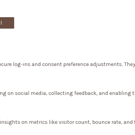
r
:
l
secure log-ins and consent preference adjustments. They
ng on social media, collecting feedback, and enabling th
 insights on metrics like visitor count, bounce rate, and 