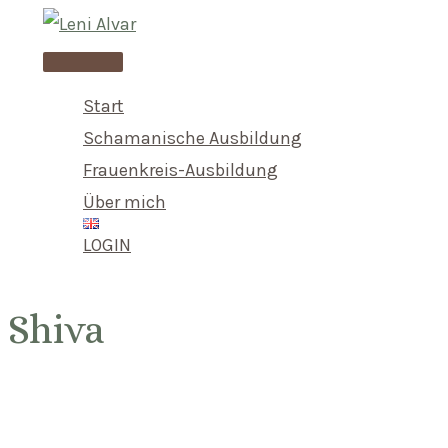
Skip
to
Main
content
Menu
Start
Schamanische Ausbildung
Frauenkreis-Ausbildung
Über mich
LOGIN
Shiva