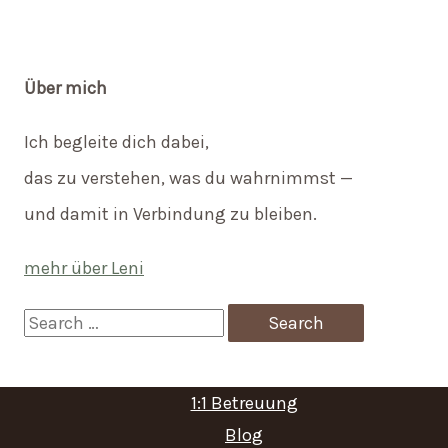
Über mich
Ich begleite dich dabei,
das zu verstehen, was du wahrnimmst —
und damit in Verbindung zu bleiben.
mehr über Leni
S
e
a
1:1 Betreuung
r
Blog