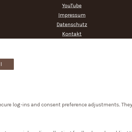
c
YouTube
Impressum
h
Datenschutz
f
Kontakt
o
r
:
l
secure log-ins and consent preference adjustments. They