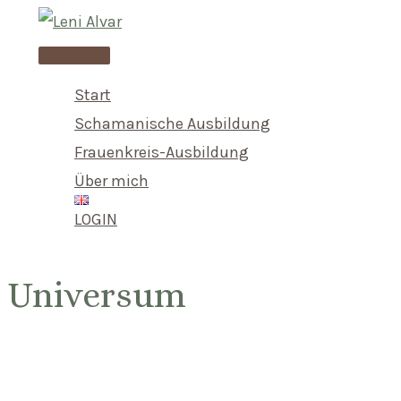
Skip
to
Main
content
Menu
Start
Schamanische Ausbildung
Frauenkreis-Ausbildung
Über mich
LOGIN
Universum