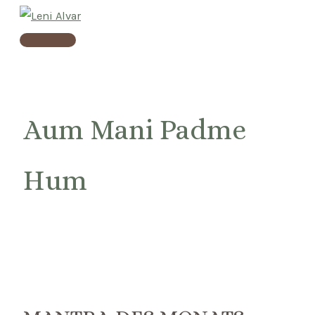
Skip
to
Main
content
Menu
Aum Mani Padme
Hum