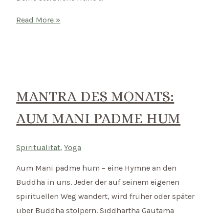
Mantra
Read More »
des
Monats:
Ich
bin
nicht
MANTRA DES MONATS:
mein
AUM MANI PADME HUM
Körper,
mein
Geist
Spiritualität
,
Yoga
oder
Aum Mani padme hum – eine Hymne an den
meine
Buddha in uns. Jeder der auf seinem eigenen
Emotionen
spirituellen Weg wandert, wird früher oder später
über Buddha stolpern. Siddhartha Gautama