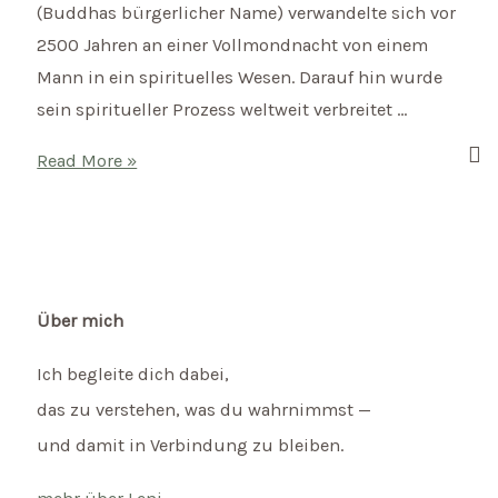
(Buddhas bürgerlicher Name) verwandelte sich vor
2500 Jahren an einer Vollmondnacht von einem
Mann in ein spirituelles Wesen. Darauf hin wurde
sein spiritueller Prozess weltweit verbreitet …
Mantra
Read More »
des
Monats:
Aum
Mani
Padme
Über mich
Hum
Ich begleite dich dabei,
das zu verstehen, was du wahrnimmst —
und damit in Verbindung zu bleiben.