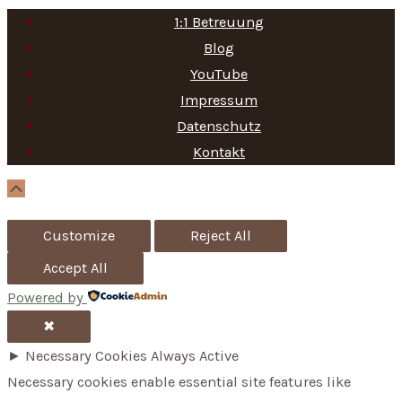
a
1:1 Betreuung
r
Blog
c
YouTube
h
Impressum
f
Datenschutz
Kontakt
o
r
Scroll
Up
:
Customize
Reject All
Accept All
Powered by
✖
►
Necessary Cookies
Always Active
Necessary cookies enable essential site features like