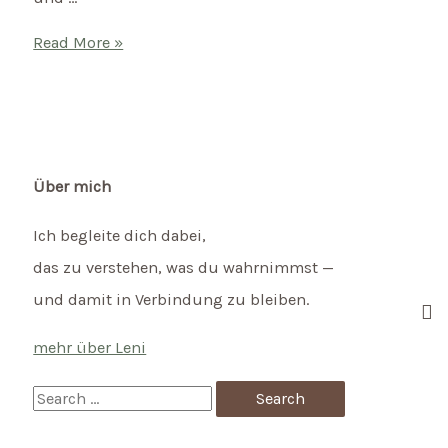
Beziehung
Read More »
in
der
Schwangerschaft
–
Wie
Über mich
kann
Ich begleite dich dabei,
ich
das zu verstehen, was du wahrnimmst —
mit
und damit in Verbindung zu bleiben.
den
Veränderungen
mehr über Leni
umgehen?
S
e