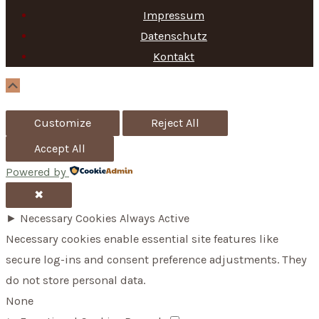
h
Impressum
f
Datenschutz
Kontakt
o
r
Scroll
Up
:
Customize
Reject All
Accept All
Powered by
✖
►
Necessary Cookies
Always Active
Necessary cookies enable essential site features like
secure log-ins and consent preference adjustments. They
do not store personal data.
None