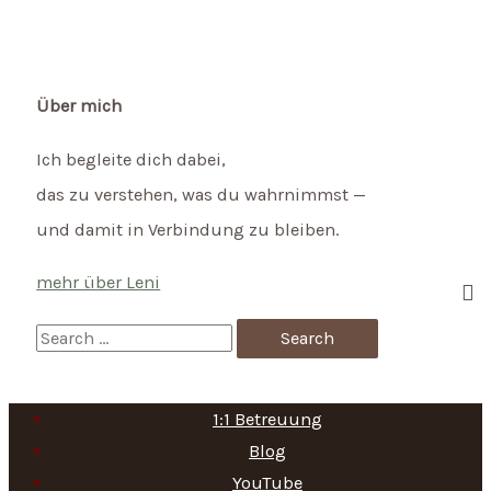
Keltisches
Lichterfest
am
2.
Über mich
Februar
Ich begleite dich dabei,
das zu verstehen, was du wahrnimmst —
und damit in Verbindung zu bleiben.
mehr über Leni
S
e
a
1:1 Betreuung
r
Blog
c
YouTube