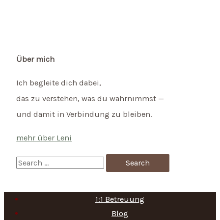
Über mich
Ich begleite dich dabei,
das zu verstehen, was du wahrnimmst —
und damit in Verbindung zu bleiben.
mehr über Leni
S
e
a
1:1 Betreuung
r
Blog