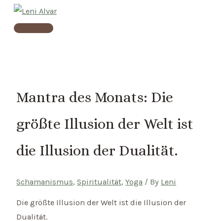
Skip
to
Main
content
Menu
Mantra des Monats: Die
größte Illusion der Welt ist
die Illusion der Dualität.
Schamanismus
,
Spiritualität
,
Yoga
/ By
Leni
Die größte Illusion der Welt ist die Illusion der
Dualität.