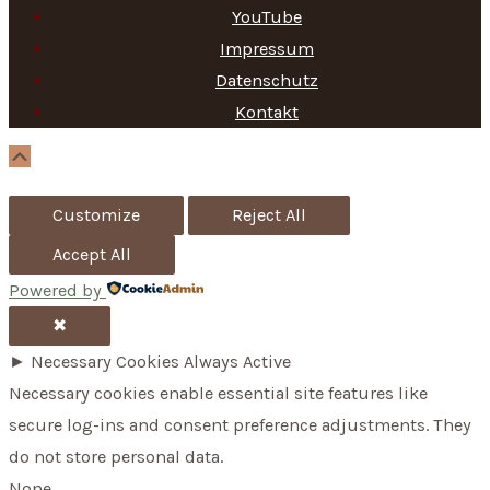
c
YouTube
h
Impressum
f
Datenschutz
Kontakt
o
r
Scroll
Up
:
Customize
Reject All
Accept All
Powered by
✖
►
Necessary Cookies
Always Active
Necessary cookies enable essential site features like
secure log-ins and consent preference adjustments. They
do not store personal data.
None