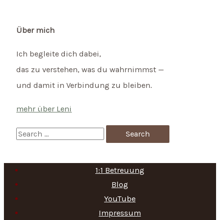
für
Fruchtbarkeit
Über mich
Ich begleite dich dabei,
das zu verstehen, was du wahrnimmst —
und damit in Verbindung zu bleiben.
mehr über Leni
S
e
a
1:1 Betreuung
r
Blog
c
YouTube
h
Impressum