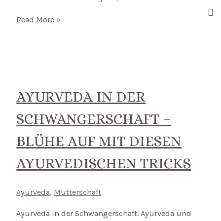
Yoga
Read More »
in
der
Schwangerschaft
–
das
AYURVEDA IN DER
erste
SCHWANGERSCHAFT –
Trimester
BLÜHE AUF MIT DIESEN
AYURVEDISCHEN TRICKS
Ayurveda
,
Mutterschaft
Ayurveda in der Schwangerschaft. Ayurveda und