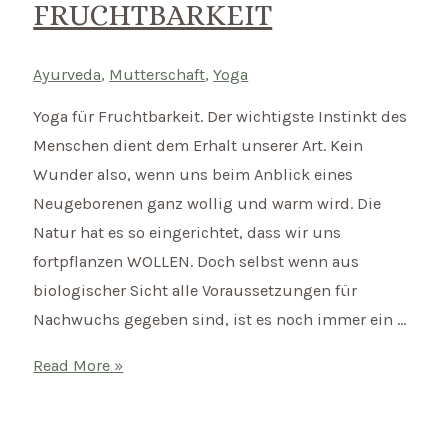
FRUCHTBARKEIT
mit
diesen
ayurvedischen
Ayurveda
,
Mutterschaft
,
Yoga
Tricks
Yoga für Fruchtbarkeit. Der wichtigste Instinkt des
Menschen dient dem Erhalt unserer Art. Kein
Wunder also, wenn uns beim Anblick eines
Neugeborenen ganz wollig und warm wird. Die
Natur hat es so eingerichtet, dass wir uns
fortpflanzen WOLLEN. Doch selbst wenn aus
biologischer Sicht alle Voraussetzungen für
Nachwuchs gegeben sind, ist es noch immer ein …
Ayurveda
Read More »
und
Yoga