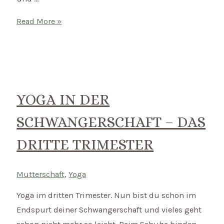
Beziehung
Read More »
in
der
Schwangerschaft
–
Wie
YOGA IN DER
kann
SCHWANGERSCHAFT – DAS
ich
mit
DRITTE TRIMESTER
den
Veränderungen
Mutterschaft
,
Yoga
umgehen?
Yoga im dritten Trimester. Nun bist du schon im
Endspurt deiner Schwangerschaft und vieles geht