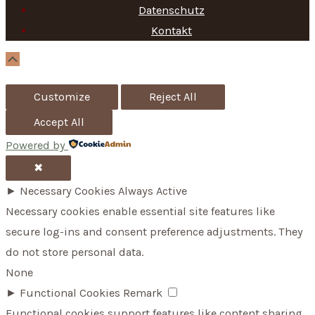
f
Datenschutz
Kontakt
o
r
Scroll
Up
:
Customize
Reject All
Accept All
Powered by
✖
►
Necessary Cookies
Always Active
Necessary cookies enable essential site features like
secure log-ins and consent preference adjustments. They
do not store personal data.
None
►
Functional Cookies
Remark
Functional cookies support features like content sharing