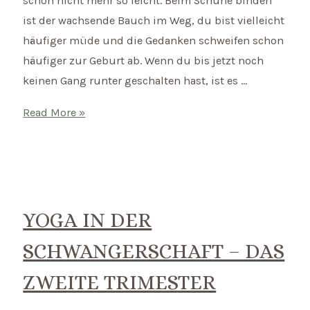
schon nicht mehr so leicht. Beim Schuhe binden
ist der wachsende Bauch im Weg, du bist vielleicht
häufiger müde und die Gedanken schweifen schon
häufiger zur Geburt ab. Wenn du bis jetzt noch
keinen Gang runter geschalten hast, ist es …
Yoga
Read More »
in
der
Schwangerschaft
–
das
YOGA IN DER
dritte
SCHWANGERSCHAFT – DAS
Trimester
ZWEITE TRIMESTER