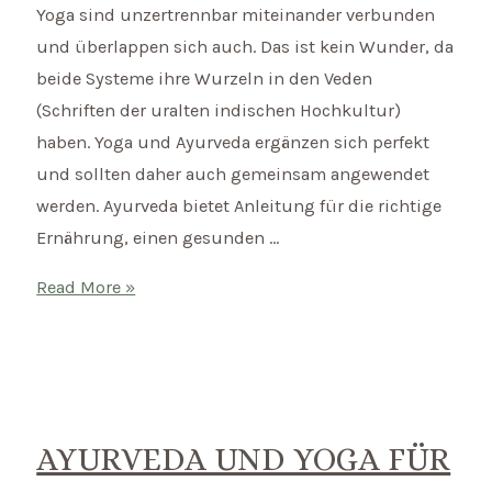
Yoga sind unzertrennbar miteinander verbunden
und überlappen sich auch. Das ist kein Wunder, da
beide Systeme ihre Wurzeln in den Veden
(Schriften der uralten indischen Hochkultur)
haben. Yoga und Ayurveda ergänzen sich perfekt
und sollten daher auch gemeinsam angewendet
werden. Ayurveda bietet Anleitung für die richtige
Ernährung, einen gesunden …
Ayurveda
Read More »
in
der
Schwangerschaft
–
blühe
AYURVEDA UND YOGA FÜR
auf